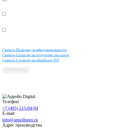
Даю согласие на обработку персональных данных в соответствии с
Политикой конфиденциальности и подтверждаю что мне есть 18 лет
Даю согласие на получение рекламных/маркетинговых материалов
Скачать Политику конфиденциальности
Скачать Согласие на получение рассылок
Скачать Согласие на обработку ПД
ОТПРАВИТЬ
Телефон
+7 (495) 215-04-94
E-mail
info@appollopro.ru
Адрес производства