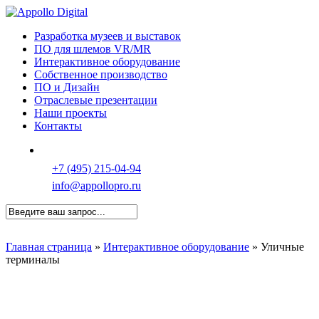
Перейти
к
Меню
Разработка музеев и выставок
основному
ПО для шлемов VR/MR
содержанию
Интерактивное оборудование
Собственное производство
ПО и Дизайн
Отраслевые презентации
Наши проекты
Контакты
Связаться в Telegram
+7 (495) 215-04-94
info@appollopro.ru
Закрыть
поиск
Главная страница
»
Интерактивное оборудование
»
Уличные
терминалы